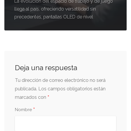
La evolución del espacio de trabajo y de juego
llega al país, ofreciendo versatilidad sin
precedentes, pantallas OLED de nivel
Deja una respuesta
Tu dirección de correo electrónico no será
publicada.
Los campos obligatorios están
*
marcados con
*
Nombre