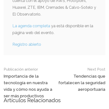
cuenta con el apoyo de AWS, Proofpoint,
Huawei, ZTE, IBM, Cremades & Calvo-Sotelo y
El Observatorio.
La agenda completa
ya está disponible en la
página web del evento.
Registro abierto
Mensaje
Publicación anterior
Next Post
de
Importancia de la
Tendencias que
tecnología en nuestra
fortalecen la seguridad
navegación
vida y cómo nos ayuda a
aeroportuaria
ser más productivos
Artículos Relacionados