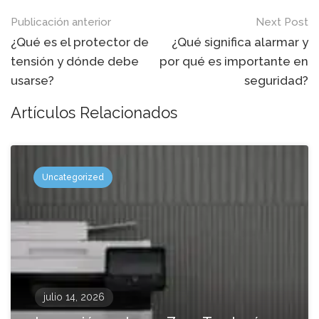
Mensaje
Publicación anterior
Next Post
de
¿Qué es el protector de
¿Qué significa alarmar y
tensión y dónde debe
por qué es importante en
navegación
usarse?
seguridad?
Artículos Relacionados
Uncategorized
julio 14, 2026