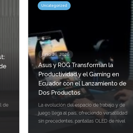
Uncategorized
junio 26, 2026
t:
Asus y ROG Transforman la
 de
Productividad y el Gaming en
Ecuador con el Lanzamiento de
Dos Productos
l de
La evolución del espacio de trabajo y de
juego llega al país, ofreciendo versatilidad
sin precedentes, pantallas OLED de nivel