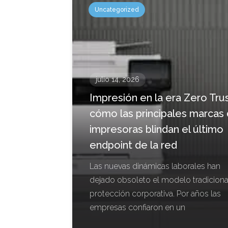
Uncategorized
julio 14, 2026
Impresión en la era Zero Trus
cómo las principales marcas
impresoras blindan el último
endpoint de la red
Las nuevas dinámicas laborales han
dejado obsoleto el modelo tradiciona
protección corporativa. Por años las
empresas confiaron en un