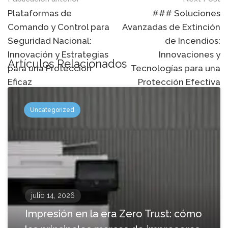
Mensaje
de
Plataformas de
### Soluciones
Comando y Control para
Avanzadas de Extinción
navegación
Seguridad Nacional:
de Incendios:
Innovación y Estrategias
Innovaciones y
Artículos Relacionados
para una Protección
Tecnologías para una
Eficaz
Protección Efectiva
Uncategorized
julio 14, 2026
Impresión en la era Zero Trust: cómo