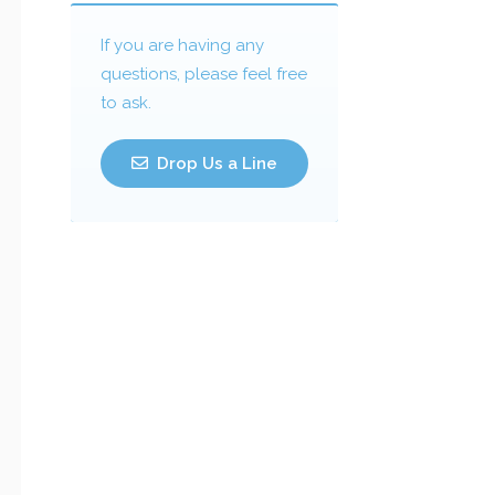
If you are having any
questions, please feel free
to ask.
Drop Us a Line