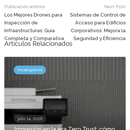
Mensaje
Publicación anterior
Next Post
de
Los Mejores Drones para
Sistemas de Control de
Inspección de
Acceso para Edificios
navegación
Infraestructuras: Guía
Corporativos: Mejora la
Completa y Comparativa
Seguridad y Eficiencia
Artículos Relacionados
Uncategorized
julio 14, 2026
Impresión en la era Zero Trust: cómo