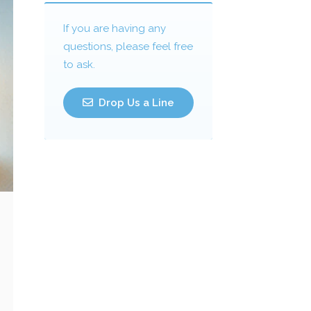
If you are having any
questions, please feel free
to ask.
Drop Us a Line