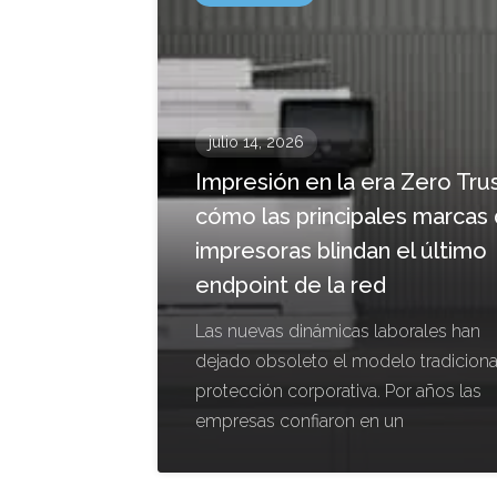
julio 14, 2026
Impresión en la era Zero Trus
cómo las principales marcas
impresoras blindan el último
endpoint de la red
Las nuevas dinámicas laborales han
dejado obsoleto el modelo tradiciona
protección corporativa. Por años las
empresas confiaron en un