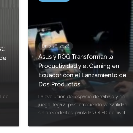
junio 26, 2026
t:
Asus y ROG Transforman la
 de
Productividad y el Gaming en
Ecuador con el Lanzamiento de
Dos Productos
l de
La evolución del espacio de trabajo y de
juego llega al país, ofreciendo versatilidad
sin precedentes, pantallas OLED de nivel