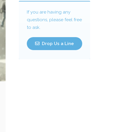
If you are having any
questions, please feel free
to ask.
Drop Us a Line