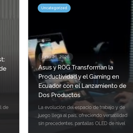
Uncategorized
junio 26, 2026
t:
Asus y ROG Transforman la
 de
Productividad y el Gaming en
Ecuador con el Lanzamiento de
Dos Productos
l de
La evolución del espacio de trabajo y de
juego llega al país, ofreciendo versatilidad
sin precedentes, pantallas OLED de nivel