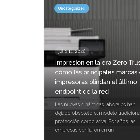
Uncategorized
julio 14, 2026
Impresión en la era Zero Trus
cómo las principales marcas
impresoras blindan el último
endpoint de la red
Las nuevas dinámicas laborales han
dejado obsoleto el modelo tradiciona
protección corporativa. Por años las
empresas confiaron en un