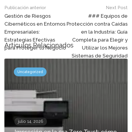
Mensaje
Publicación anterior
Next Post
de
Gestión de Riesgos
### Equipos de
Cibernéticos en Entornos
Protección contra Caídas
navegación
Empresariales:
en la Industria: Guía
Estrategias Efectivas
Completa para Elegir y
Artículos Relacionados
para Proteger tu Negocio
Utilizar los Mejores
Sistemas de Seguridad
Uncategorized
julio 14, 2026
Impresión en la era Zero Trust: cómo